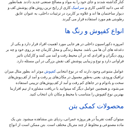
کنار گذاشته شدند و جای خود را به مواد و مصالح صنعتی جدید دادند. همانطور
که می دانید کاشی کاری و
سرامیک
کاری از رایج ترین روش های پوشش کف و
دیوار ساختمان ها اند و علاوه بر کاربرد در تزئینات داخلی، به عنوان عایق
رطوبتی هم مورد استفاده قرار می گیرند.
انواع کفپوش و رنگ ها
امروزه دکوراسیون داخلی در هر جایی مورد اهمیت افراد قرار دارد و یکی از
دغدغه های آن ها می باشد. محیط زندگی و محل کارمان چه بر روی خود و چه بر
روی دیگران و افرادی که در آن محیط رفت و آمد می کنند و کارکنان تاثیر
فراوانی دارد و نوع و زیبایی پوشش کف نقش بزرگی در این مسئله دارد.
عوامل متنوعی وجود دارند که در نوع انتخابی
کفپوش
موثر اند بطور مثال میزان
ترافیک ورودی، یعنی به‌طور معمول در مکان‌های پر رفت و آمد از کف‌پوش‌های
سخت و بادوام و در جاهای کم ‌رفت و آمد از کف‌پوش‌های تزیینی استفاده‌
می‌شود، و همچنین عوامل دیگر که میتوانید با دریافت مشاوره از تیم افرازبنا
بهترین نوع کفپوش را متناسب با محیط و مکان تان انتخاب کنید.
محصولات کمکی بتن
میتوان گفت تقریباٌ در هر پروژه عمرانی، ردپای بتن مشاهده میشود. بتن یک
ماده مصنوعی و مخلوط از چند متریال مختلف است. بتن ممکن است از انواع