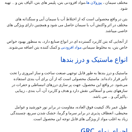
مختلف سیمان ،
پوزولان ها
،مواد افزودنی بتن، پلیمر های بتن، الیاف بتن و ... تهیه
شود.
بتن در واقع محصولی است که از اختلاط آب با سیمان آبی و سنگدانه های
مختلف در اثر واکنش آب با سیمان حاصل می شود و همچنین دارای ویژگی های
خاصی میباشد.
از آنجایی که بتن کاربرد گسترده ای در انواع صنایع دارد، به منظور بهبود خواص
خاص بتن، به مخلوط سیمانی
مواد افزودنی
و کمک کننده بتن اضافه می‌شوند.
انواع ماستیک و درز بندها
ماستیک و درز بندها به طور قابل توجهی صنعت ساخت و ساز امروزی را تحت
تأثیر قرار داده‌اند. ماستیک محصولی است که از آن برای آب بندی استفاده
می‌شود. در واقع این محصول، جهت پر سازی درزهای انبساطی و حفرات در
سازه‎های بتنی و آسفالتی نقش دارد و هدف و کاربرد آن، آب بندی ، زیبایی
،پاکیزگی و ... می باشد.
طول عمر بالا، کیفیت فوق العاده، مقاومت در برابر نور خورشید و عوامل
محیطی، انعظاف پذیری در برابر سرما و گرما، خشک شدن سریع، چسبندگی
زیاد به اغلب مواد از ویژگی های قابل توجه این محصول است.
اجرای نمای GRC