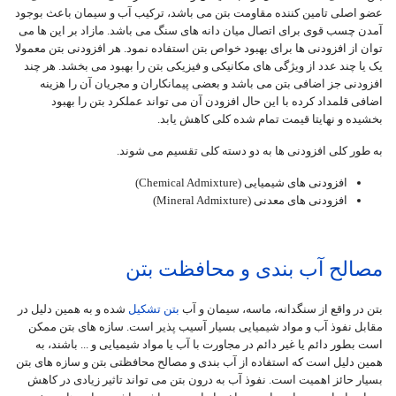
عضو اصلی تامین کننده مقاومت بتن می باشد، ترکیب آب و سیمان باعث بوجود
آمدن چسب قوی برای اتصال میان دانه های سنگ می باشد. مازاد بر این ها می
توان از افزودنی ها برای بهبود خواص بتن استفاده نمود. هر افزودنی بتن معمولا
یک یا چند عدد از ویژگی های مکانیکی و فیزیکی بتن را بهبود می بخشد. هر چند
افزودنی جز اضافی بتن می باشد و بعضی پیمانکاران و مجریان آن را هزینه
اضافی قلمداد کرده با این حال افزودن آن می تواند عملکرد بتن را بهبود
بخشیده و نهایتا قیمت تمام شده کلی کاهش یابد.
به طور کلی افزودنی ها به دو دسته کلی تقسیم می شوند.
افزودنی های شیمیایی (Chemical Admixture)
افزودنی های معدنی (Mineral Admixture)
مصالح آب بندی و محافظت بتن
بتن در واقع از سنگدانه، ماسه، سیمان و آب
بتن تشکیل
شده و به همین دلیل در
مقابل نفوذ آب و مواد شیمیایی بسیار آسیب پذیر است. سازه های بتن ممکن
است بطور دائم یا غیر دائم در مجاورت با آب یا مواد شیمیایی و ... باشند، به
همین دلیل است که استفاده از آب بندی و مصالح محافظتی بتن و سازه های بتن
بسیار حائز اهمیت است. نفوذ آب به درون بتن می تواند تاثیر زیادی در کاهش