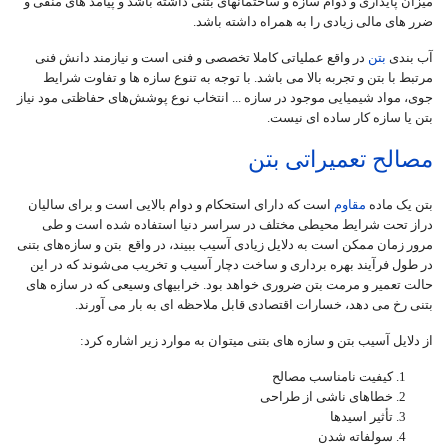
میزان پایداری و دوام سازه و ساختمانهای بتنی داشته باشد و پیامد های منفی و
ضرر های مالی زیادی را به همراه داشته باشد.
آب بندی
بتن
در واقع عملیاتی کاملا تخصصی و فنی است و نیازمند دانش فنی
مرتبط با بتن و تجربه بالا می باشد. با توجه به تنوع سازه ها و تفاوت شرایط
جوی، مواد شیمیایی موجود در سازه ... انتخاب نوع پوشش‌های حفاظتی مود نیاز
بتن یا سازه کار ساده ای نیست.
مصالح تعمیراتی بتن
بتن یک ماده
مقاوم
است که دارای استحکام و دوام بالایی است و برای سالیان
دراز تحت شرایط محیطی مختلف در سراسر دنیا استفاده شده است و طی
مرور زمان ممکن است به دلایل زیادی آسیب ببیند، در واقع بتن و سازه‌های بتنی
در طول فرآیند بهره‌ برداری و ساخت دچار آسیب و تخریب می‌شوند که در این
حالت تعمیر و مرمت بتن ضروری خواهد بود. خرابی­های وسیعی که در سازه های
بتنی رخ می دهد، خسارات اقتصادی قابل ملاحظه ای به بار می آورند.
از دلایل آسیب بتن و سازه های بتنی میتوان به موارد زیر اشاره کرد:
کیفیت نامناسب مصالح
خطاهای ناشی از طراحی
تأثیر اسیدها
سولفاته شدن