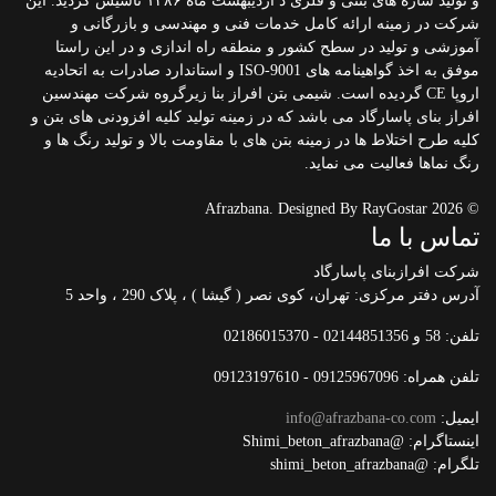
و تولید سازه های بتنی و فلزی د اردیبهشت ماه ۱۳۸۶ تاسیس گردید. این
شرکت در زمینه ارائه کامل خدمات فنی و مهندسی و بازرگانی و
آموزشی و تولید در سطح کشور و منطقه راه اندازی و در این راستا
موفق به اخذ گواهینامه های ISO-9001 و استاندارد صادرات به اتحادیه
اروپا CE گردیده است. شیمی بتن افراز بنا زیرگروه شرکت مهندسین
افراز بنای پاسارگاد می باشد که در زمینه تولید کلیه افزودنی های بتن و
کلیه طرح اختلاط ها در زمینه بتن های با مقاومت بالا و تولید رنگ ها و
رنگ نماها فعالیت می نماید.
© 2026 Afrazbana. Designed By RayGostar
تماس با ما
شرکت افرازبنای پاسارگاد
آدرس دفتر مرکزی: تهران، کوی نصر ( گیشا ) ، پلاک 290 ، واحد 5
تلفن: 58 و 02144851356 - 02186015370
تلفن همراه: 09125967096 - 09123197610
ایمیل:
info@afrazbana-co.com
اینستاگرام: @Shimi_beton_afrazbana
تلگرام: @shimi_beton_afrazbana